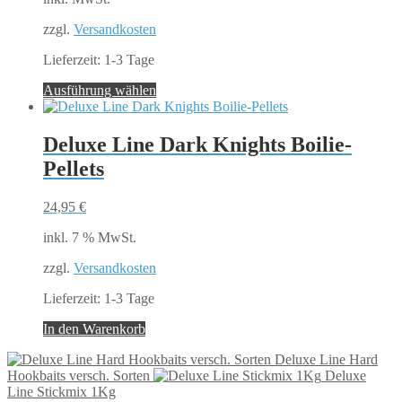
der
Produktseite
zzgl.
Versandkosten
gewählt
Lieferzeit:
1-3 Tage
werden
Dieses
Ausführung wählen
Produkt
weist
mehrere
Deluxe Line Dark Knights Boilie-
Varianten
Pellets
auf.
Die
Optionen
24,95
€
können
auf
inkl. 7 % MwSt.
der
Produktseite
zzgl.
Versandkosten
gewählt
Lieferzeit:
1-3 Tage
werden
In den Warenkorb
Deluxe Line Hard
Hookbaits versch. Sorten
Deluxe
Line Stickmix 1Kg