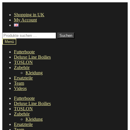
Zur
Zum
Navigation
Inhalt
Shopping in UK
springen
springen
My Account
Suche
Suchen
nach:
Menü
Futterboote
Deluxe Line Boilies
TOSLON
Zubehör
Kleidung
Ersatzteile
Team
Videos
Futterboote
Deluxe Line Boilies
TOSLON
Zubehör
Kleidung
Ersatzteile
Team