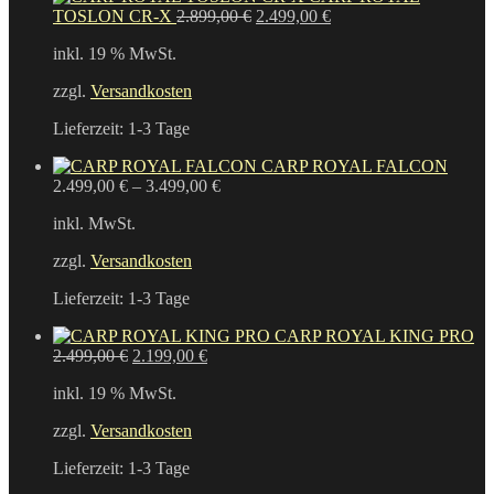
Ursprünglicher
Aktueller
TOSLON CR-X
2.899,00
€
2.499,00
€
Preis
Preis
inkl. 19 % MwSt.
war:
ist:
2.899,00 €
2.499,00 €.
zzgl.
Versandkosten
Lieferzeit:
1-3 Tage
CARP ROYAL FALCON
2.499,00
€
–
3.499,00
€
inkl. MwSt.
zzgl.
Versandkosten
Lieferzeit:
1-3 Tage
CARP ROYAL KING PRO
Ursprünglicher
Aktueller
2.499,00
€
2.199,00
€
Preis
Preis
inkl. 19 % MwSt.
war:
ist:
2.499,00 €
2.199,00 €.
zzgl.
Versandkosten
Lieferzeit:
1-3 Tage