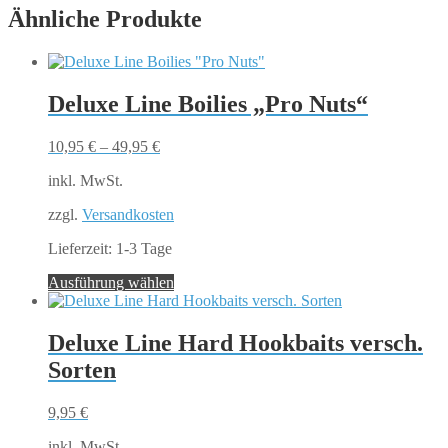
Ähnliche Produkte
Deluxe Line Boilies „Pro Nuts“
10,95
€
–
49,95
€
inkl. MwSt.
zzgl.
Versandkosten
Lieferzeit:
1-3 Tage
Dieses
Ausführung wählen
Produkt
weist
mehrere
Deluxe Line Hard Hookbaits versch.
Varianten
Sorten
auf.
Die
Optionen
9,95
€
können
auf
inkl. MwSt.