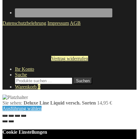
Datenschutzbelehrung
Impressum
AGB
Vertrag widerrufen
Ihr Konto
Suche
Suche
Suchen
nach:
Warenkorb
0
Sie sehen:
Deluxe Line Liquid versch. Sorten
14,95
€
Ausführung wählen
Cookie Einstellungen