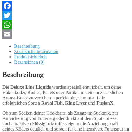
Sorten
Menge
Facebook
Twitter
WhatsApp
Email
Beschreibung
Zusätzliche Information
Produktsicherheit
Rezensionen (0)
Beschreibung
Die
Deluxe Line Liquids
wurden speziell entwickelt, um deine
Hakenköder, Boilies, Pellets oder Partikel mit einem zusätzlichen
Aroma-Boost zu versehen – perfekt abgestimmt auf die
erfolgreichen Sorten
Royal Fish, King Liver
und
FusionX
.
Ob zum Soaken deiner Hookbaits, als Zusatz im Stickmix, zur
Anreicherung von Futterteig oder direkt auf dem Spot – diese
hochattraktiven Flüssiglockstoffe steigern die Anziehungskraft
deines Köders deutlich und sorgen für eine intensivere Futterspur im