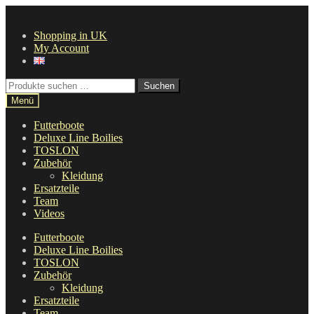
Zur
Zum
Navigation
Inhalt
Shopping in UK
springen
springen
My Account
Suche
Suchen
nach:
Menü
Futterboote
Deluxe Line Boilies
TOSLON
Zubehör
Kleidung
Ersatzteile
Team
Videos
Futterboote
Deluxe Line Boilies
TOSLON
Zubehör
Kleidung
Ersatzteile
Team