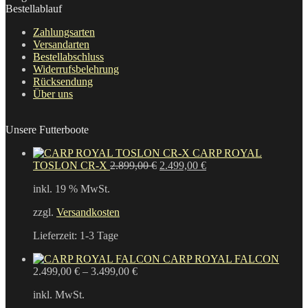
Bestellablauf
Zahlungsarten
Versandarten
Bestellabschluss
Widerrufsbelehrung
Rücksendung
Über uns
Unsere Futterboote
CARP ROYAL
Ursprünglicher
Aktueller
TOSLON CR-X
2.899,00
€
2.499,00
€
Preis
Preis
inkl. 19 % MwSt.
war:
ist:
2.899,00 €
2.499,00 €.
zzgl.
Versandkosten
Lieferzeit:
1-3 Tage
CARP ROYAL FALCON
2.499,00
€
–
3.499,00
€
inkl. MwSt.