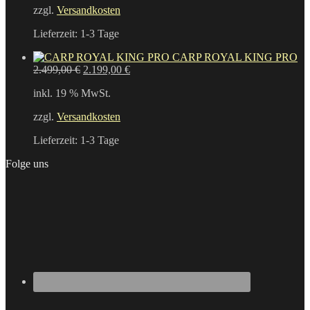
zzgl.
Versandkosten
Lieferzeit:
1-3 Tage
CARP ROYAL KING PRO
Ursprünglicher
Aktueller
2.499,00
€
2.199,00
€
Preis
Preis
inkl. 19 % MwSt.
war:
ist:
2.499,00 €
2.199,00 €.
zzgl.
Versandkosten
Lieferzeit:
1-3 Tage
Folge uns