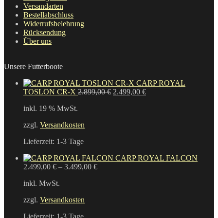
Versandarten
Bestellabschluss
Widerrufsbelehrung
Rücksendung
Über uns
Unsere Futterboote
CARP ROYAL
Ursprünglicher
Aktueller
TOSLON CR-X
2.899,00
€
2.499,00
€
Preis
Preis
inkl. 19 % MwSt.
war:
ist:
2.899,00 €
2.499,00 €.
zzgl.
Versandkosten
Lieferzeit:
1-3 Tage
CARP ROYAL FALCON
2.499,00
€
–
3.499,00
€
inkl. MwSt.
zzgl.
Versandkosten
Lieferzeit:
1-3 Tage