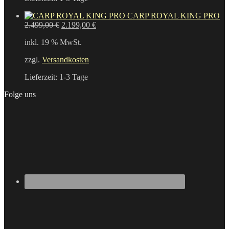
CARP ROYAL KING PRO
Ursprünglicher
Aktueller
2.499,00
€
2.199,00
€
Preis
Preis
inkl. 19 % MwSt.
war:
ist:
2.499,00 €
2.199,00 €.
zzgl.
Versandkosten
Lieferzeit:
1-3 Tage
Folge uns