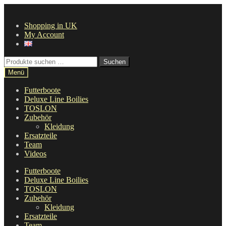
Zur
Zum
Navigation
Inhalt
Shopping in UK
springen
springen
My Account
Suche
Suchen
nach:
Menü
Futterboote
Deluxe Line Boilies
TOSLON
Zubehör
Kleidung
Ersatzteile
Team
Videos
Futterboote
Deluxe Line Boilies
TOSLON
Zubehör
Kleidung
Ersatzteile
Team