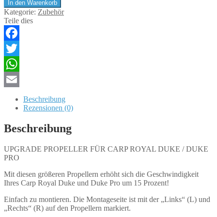
In den Warenkorb
FÜR
Kategorie:
Zubehör
CARP
Teile dies
ROYAL
DUKE
/
Facebook
DUKE
PRO
Twitter
Menge
WhatsApp
Email
Beschreibung
Rezensionen (0)
Beschreibung
UPGRADE PROPELLER FÜR CARP ROYAL DUKE / DUKE
PRO
Mit diesen größeren Propellern erhöht sich die Geschwindigkeit
Ihres Carp Royal Duke und Duke Pro um 15 Prozent!
Einfach zu montieren. Die Montageseite ist mit der „Links“ (L) und
„Rechts“ (R) auf den Propellern markiert.