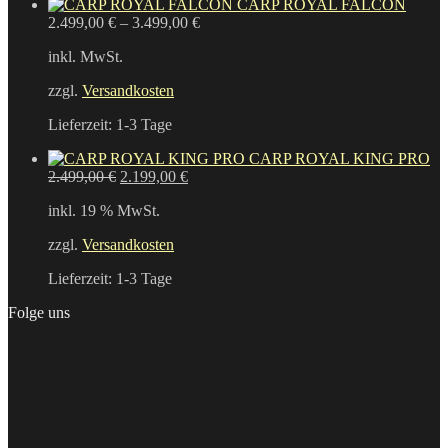
CARP ROYAL FALCON
2.499,00
€
–
3.499,00
€
inkl. MwSt.
zzgl.
Versandkosten
Lieferzeit:
1-3 Tage
CARP ROYAL KING PRO
Ursprünglicher
Aktueller
2.499,00
€
2.199,00
€
Preis
Preis
inkl. 19 % MwSt.
war:
ist:
2.499,00 €
2.199,00 €.
zzgl.
Versandkosten
Lieferzeit:
1-3 Tage
Folge uns