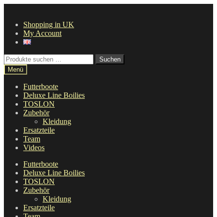
Zur
Zum
Navigation
Inhalt
Shopping in UK
springen
springen
My Account
Suche
Suchen
nach:
Menü
Futterboote
Deluxe Line Boilies
TOSLON
Zubehör
Kleidung
Ersatzteile
Team
Videos
Futterboote
Deluxe Line Boilies
TOSLON
Zubehör
Kleidung
Ersatzteile
Team