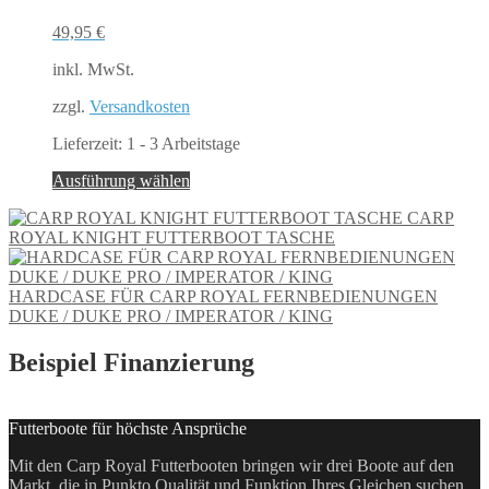
49,95
€
inkl. MwSt.
zzgl.
Versandkosten
Lieferzeit:
1 - 3 Arbeitstage
Dieses
Ausführung wählen
Produkt
CARP
weist
ROYAL KNIGHT FUTTERBOOT TASCHE
mehrere
Varianten
auf.
HARDCASE FÜR CARP ROYAL FERNBEDIENUNGEN
Die
DUKE / DUKE PRO / IMPERATOR / KING
Optionen
können
auf
Beispiel Finanzierung
der
Produktseite
gewählt
Futterboote für höchste Ansprüche
werden
Mit den Carp Royal Futterbooten bringen wir drei Boote auf den
Markt, die in Punkto Qualität und Funktion Ihres Gleichen suchen.