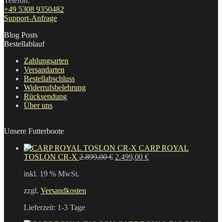
Telefon:
+49 5308 9350482
Support-Anfrage
Blog Posts
Bestellablauf
Zahlungsarten
Versandarten
Bestellabschluss
Widerrufsbelehrung
Rücksendung
Über uns
Unsere Futterboote
CARP ROYAL
Ursprünglicher
Aktueller
TOSLON CR-X
2.899,00
€
2.499,00
€
Preis
Preis
inkl. 19 % MwSt.
war:
ist:
2.899,00 €
2.499,00 €.
zzgl.
Versandkosten
Lieferzeit:
1-3 Tage