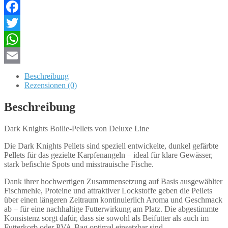
Pellets
Menge
Facebook
Twitter
WhatsApp
Email
Beschreibung
Rezensionen (0)
Beschreibung
Dark Knights Boilie-Pellets von Deluxe Line
Die Dark Knights Pellets sind speziell entwickelte, dunkel gefärbte
Pellets für das gezielte Karpfenangeln – ideal für klare Gewässer,
stark befischte Spots und misstrauische Fische.
Dank ihrer hochwertigen Zusammensetzung auf Basis ausgewählter
Fischmehle, Proteine und attraktiver Lockstoffe geben die Pellets
über einen längeren Zeitraum kontinuierlich Aroma und Geschmack
ab – für eine nachhaltige Futterwirkung am Platz. Die abgestimmte
Konsistenz sorgt dafür, dass sie sowohl als Beifutter als auch im
Futterkorb oder PVA-Bag optimal einsetzbar sind.