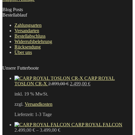
Blog Posts
Bestellablauf
Zahlungsarten
Versandarten
Bestellabschluss
Widerrufsbelehrung
Rücksendung
Über uns
Unsere Futterboote
CARP ROYAL
Ursprünglicher
Aktueller
TOSLON CR-X
2.899,00
€
2.499,00
€
Preis
Preis
inkl. 19 % MwSt.
war:
ist:
2.899,00 €
2.499,00 €.
zzgl.
Versandkosten
Lieferzeit:
1-3 Tage
CARP ROYAL FALCON
2.499,00
€
–
3.499,00
€