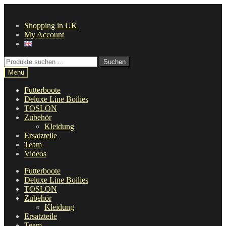
Zur
Zum
Navigation
Inhalt
Shopping in UK
springen
springen
My Account
Suche
Suchen
nach:
Menü
Futterboote
Deluxe Line Boilies
TOSLON
Zubehör
Kleidung
Ersatzteile
Team
Videos
Futterboote
Deluxe Line Boilies
TOSLON
Zubehör
Kleidung
Ersatzteile
Team