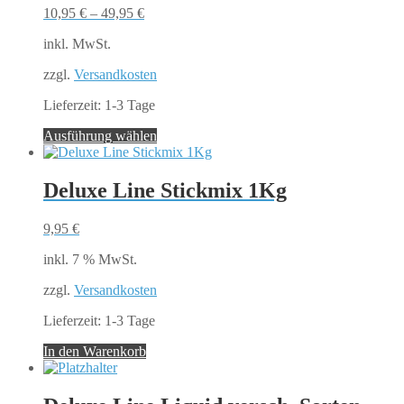
10,95
€
–
49,95
€
inkl. MwSt.
zzgl.
Versandkosten
Lieferzeit:
1-3 Tage
Dieses
Ausführung wählen
Produkt
weist
mehrere
Deluxe Line Stickmix 1Kg
Varianten
auf.
9,95
€
Die
Optionen
inkl. 7 % MwSt.
können
auf
zzgl.
Versandkosten
der
Produktseite
Lieferzeit:
1-3 Tage
gewählt
werden
In den Warenkorb