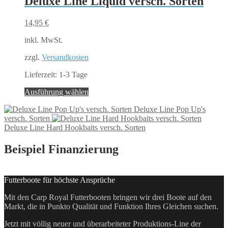
Deluxe Line Liquid versch. Sorten
14,95
€
inkl. MwSt.
zzgl.
Versandkosten
Lieferzeit:
1-3 Tage
Dieses
Ausführung wählen
Produkt
Deluxe Line Pop Up's
weist
versch. Sorten
mehrere
Deluxe Line Hard Hookbaits versch. Sorten
Varianten
auf.
Die
Beispiel Finanzierung
Optionen
können
auf
Futterboote für höchste Ansprüche
der
Produktseite
Mit den Carp Royal Futterbooten bringen wir drei Boote auf den
gewählt
Markt, die in Punkto Qualität und Funktion Ihres Gleichen suchen.
werden
Jetzt mit völlig neuer und überarbeiteter Produktions-Line der