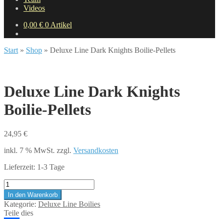
Videos
0,00
€
0 Artikel
Start
»
Shop
»
Deluxe Line Dark Knights Boilie-Pellets
Deluxe Line Dark Knights
Boilie-Pellets
24,95
€
inkl. 7 % MwSt.
zzgl.
Versandkosten
Lieferzeit:
1-3 Tage
Deluxe
Line
In den Warenkorb
Dark
Kategorie:
Deluxe Line Boilies
Knights
Teile dies
Boilie-