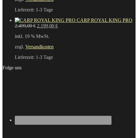
Lieferzeit:
1-3 Tage
CARP ROYAL KING PRO
Ursprünglicher
Aktueller
2.499,00
€
2.199,00
€
Preis
Preis
inkl. 19 % MwSt.
war:
ist:
2.499,00 €
2.199,00 €.
zzgl.
Versandkosten
Lieferzeit:
1-3 Tage
Folge uns