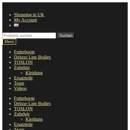
Zur
Zum
Navigation
Inhalt
Shopping in UK
springen
springen
My Account
Suche
Suchen
nach:
Menü
Futterboote
Deluxe Line Boilies
TOSLON
Zubehör
Kleidung
Ersatzteile
Team
Videos
Futterboote
Deluxe Line Boilies
TOSLON
Zubehör
Kleidung
Ersatzteile
Team