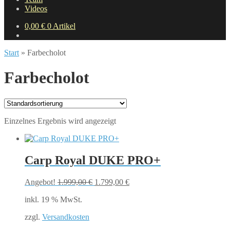
Videos
0,00
€
0 Artikel
Start
»
Farbecholot
Farbecholot
Einzelnes Ergebnis wird angezeigt
Carp Royal DUKE PRO+
Ursprünglicher
Aktueller
Angebot!
1.999,00
€
1.799,00
€
Preis
Preis
inkl. 19 % MwSt.
war:
ist:
1.999,00 €
1.799,00 €.
zzgl.
Versandkosten