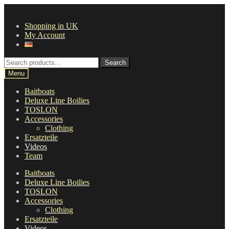
Skip
Skip
to
to
Shopping in UK
navigation
content
My Account
Search
Search
for:
Menu
Baitboats
Deluxe Line Boilies
TOSLON
Accessories
Clothing
Ersatzteile
Videos
Team
Baitboats
Deluxe Line Boilies
TOSLON
Accessories
Clothing
Ersatzteile
Videos