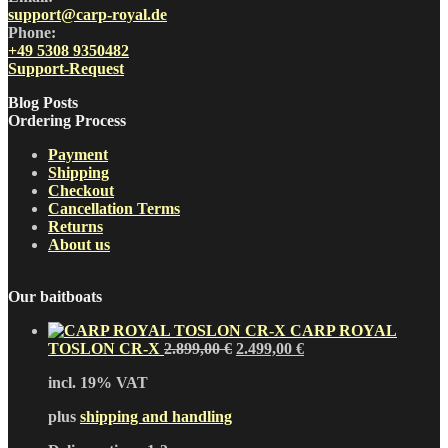
support@carp-royal.de
Phone:
+49 5308 9350482
Support-Request
Blog Posts
Ordering Process
Payment
Shipping
Checkout
Cancellation Terms
Returns
About us
Our baitboats
CARP ROYAL
Original
Current
TOSLON CR-X
2.899,00
€
2.499,00
€
price
price
incl. 19% VAT
was:
is:
2.899,00 €.
2.499,00 €.
plus
shipping and handling