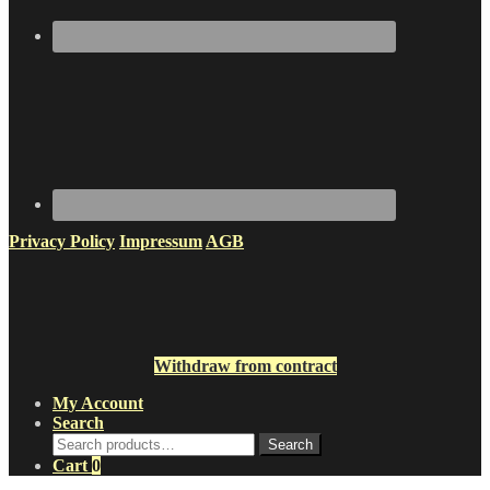
Privacy Policy
Impressum
AGB
Withdraw from contract
My Account
Search
Search
Search
for:
Cart
0