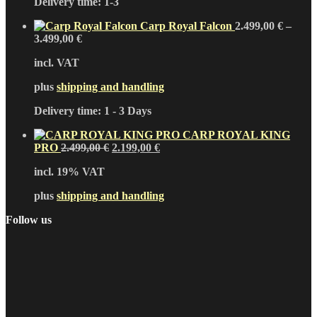
Delivery time:
1-3
Carp Royal Falcon
2.499,00
€
–
3.499,00
€
incl. VAT
plus
shipping and handling
Delivery time:
1 - 3 Days
CARP ROYAL KING
Original
Current
PRO
2.499,00
€
2.199,00
€
price
price
incl. 19% VAT
was:
is:
2.499,00 €.
2.199,00 €.
plus
shipping and handling
Follow us