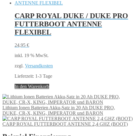
weist
mehrere
Varianten
CARP ROYAL DUKE / DUKE PRO
auf.
FUTTERBOOT ANTENNE
Die
Optionen
FLEXIBEL
können
auf
24,95
€
der
Produktseite
inkl. 19 % MwSt.
gewählt
werden
zzgl.
Versandkosten
Lieferzeit:
1-3 Tage
In den Warenkorb
Lithium Ionen Batterien Akku-Satz in 20 Ah DUKE PRO,
DUKE, CR-X, KING, IMPERATOR und BARON
CARP ROYAL FUTTERBOOT ANTENNE 2,4 GHZ (BOOT)