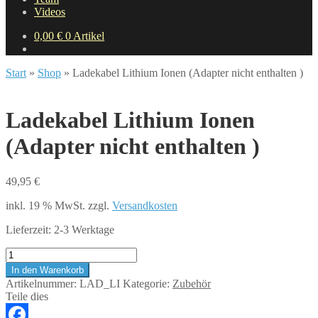
Videos
0,00
€
0 Artikel
Start
»
Shop
»
Ladekabel Lithium Ionen (Adapter nicht enthalten )
Ladekabel Lithium Ionen
(Adapter nicht enthalten )
49,95
€
inkl. 19 % MwSt.
zzgl.
Versandkosten
Lieferzeit:
2-3 Werktage
Ladekabel
Lithium
In den Warenkorb
Ionen
Artikelnummer:
LAD_LI
Kategorie:
Zubehör
(Adapter
Teile dies
nicht
enthalten