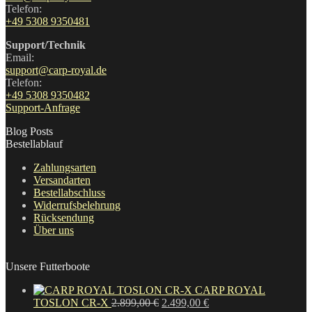
Telefon:
+49 5308 9350481
Support/Technik
Email:
support@carp-royal.de
Telefon:
+49 5308 9350482
Support-Anfrage
Blog Posts
Bestellablauf
Zahlungsarten
Versandarten
Bestellabschluss
Widerrufsbelehrung
Rücksendung
Über uns
Unsere Futterboote
CARP ROYAL
Ursprünglicher
Aktueller
TOSLON CR-X
2.899,00
€
2.499,00
€