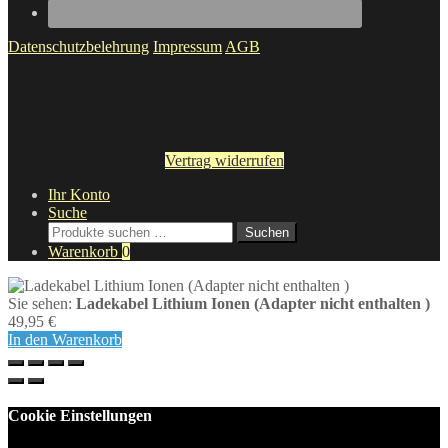
Datenschutzbelehrung
Impressum
AGB
Vertrag widerrufen
Ihr Konto
Suche
Suche
Suchen
nach:
Warenkorb
0
Sie sehen:
Ladekabel Lithium Ionen (Adapter nicht enthalten )
49,95
€
In den Warenkorb
Cookie Einstellungen