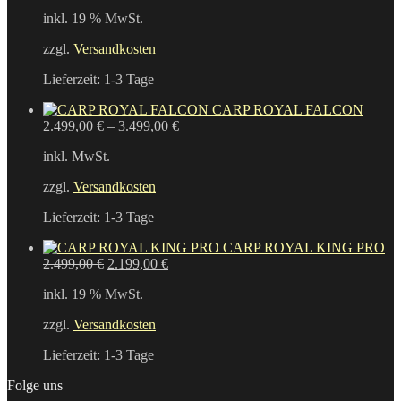
Preis
Preis
inkl. 19 % MwSt.
war:
ist:
2.899,00 €
2.499,00 €.
zzgl.
Versandkosten
Lieferzeit:
1-3 Tage
CARP ROYAL FALCON
2.499,00
€
–
3.499,00
€
inkl. MwSt.
zzgl.
Versandkosten
Lieferzeit:
1-3 Tage
CARP ROYAL KING PRO
Ursprünglicher
Aktueller
2.499,00
€
2.199,00
€
Preis
Preis
inkl. 19 % MwSt.
war:
ist:
2.499,00 €
2.199,00 €.
zzgl.
Versandkosten
Lieferzeit:
1-3 Tage
Folge uns