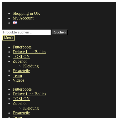
Zur
Zum
Navigation
Inhalt
Shopping in UK
springen
springen
My Account
Suche
Suchen
nach:
Menü
Futterboote
Deluxe Line Boilies
TOSLON
Zubehör
Kleidung
Ersatzteile
Team
Videos
Futterboote
Deluxe Line Boilies
TOSLON
Zubehör
Kleidung
Ersatzteile
Team