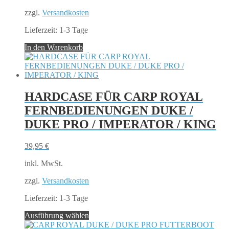
zzgl.
Versandkosten
Lieferzeit:
1-3 Tage
In den Warenkorb
HARDCASE FÜR CARP ROYAL
FERNBEDIENUNGEN DUKE /
DUKE PRO / IMPERATOR / KING
39,95
€
inkl. MwSt.
zzgl.
Versandkosten
Lieferzeit:
1-3 Tage
Dieses
Ausführung wählen
Produkt