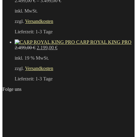
2.499,00
€
–
3.499,00
€
inkl. MwSt.
zzgl.
Versandkosten
Lieferzeit:
1-3 Tage
CARP ROYAL KING PRO
Ursprünglicher
Aktueller
2.499,00
€
2.199,00
€
Preis
Preis
inkl. 19 % MwSt.
war:
ist:
2.499,00 €
2.199,00 €.
zzgl.
Versandkosten
Lieferzeit:
1-3 Tage
Folge uns