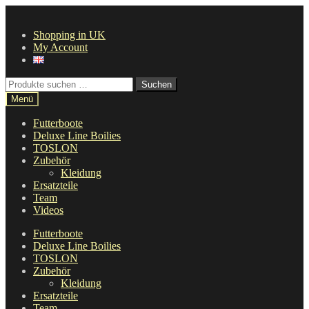
Zur
Zum
Navigation
Inhalt
Shopping in UK
springen
springen
My Account
Suche
Suchen
nach:
Menü
Futterboote
Deluxe Line Boilies
TOSLON
Zubehör
Kleidung
Ersatzteile
Team
Videos
Futterboote
Deluxe Line Boilies
TOSLON
Zubehör
Kleidung
Ersatzteile
Team