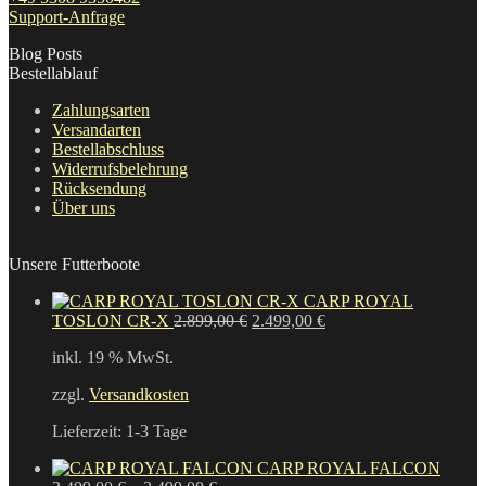
Support-Anfrage
Blog Posts
Bestellablauf
Zahlungsarten
Versandarten
Bestellabschluss
Widerrufsbelehrung
Rücksendung
Über uns
Unsere Futterboote
CARP ROYAL
Ursprünglicher
Aktueller
TOSLON CR-X
2.899,00
€
2.499,00
€
Preis
Preis
inkl. 19 % MwSt.
war:
ist:
2.899,00 €
2.499,00 €.
zzgl.
Versandkosten
Lieferzeit:
1-3 Tage
CARP ROYAL FALCON