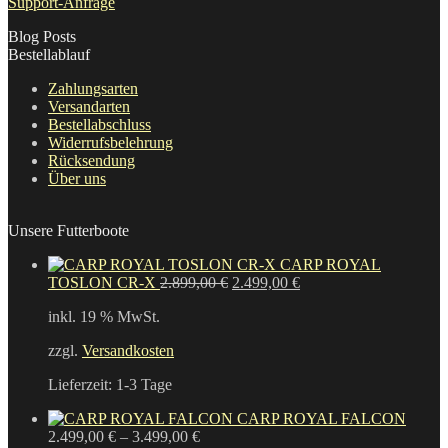
Support-Anfrage
Blog Posts
Bestellablauf
Zahlungsarten
Versandarten
Bestellabschluss
Widerrufsbelehrung
Rücksendung
Über uns
Unsere Futterboote
CARP ROYAL
Ursprünglicher
Aktueller
TOSLON CR-X
2.899,00
€
2.499,00
€
Preis
Preis
inkl. 19 % MwSt.
war:
ist:
2.899,00 €
2.499,00 €.
zzgl.
Versandkosten
Lieferzeit:
1-3 Tage
CARP ROYAL FALCON
2.499,00
€
–
3.499,00
€