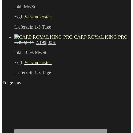
inkl. MwSt.
zzgl.
Versandkosten
Lieferzeit:
1-3 Tage
CARP ROYAL KING PRO
Ursprünglicher
Aktueller
2.499,00
€
2.199,00
€
Preis
Preis
inkl. 19 % MwSt.
war:
ist:
2.499,00 €
2.199,00 €.
zzgl.
Versandkosten
Lieferzeit:
1-3 Tage
Folge uns