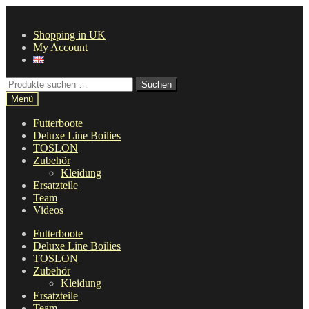
Zur
Zum
Navigation
Inhalt
Shopping in UK
springen
springen
My Account
Suche
Suchen
nach:
Menü
Futterboote
Deluxe Line Boilies
TOSLON
Zubehör
Kleidung
Ersatzteile
Team
Videos
Futterboote
Deluxe Line Boilies
TOSLON
Zubehör
Kleidung
Ersatzteile
Team